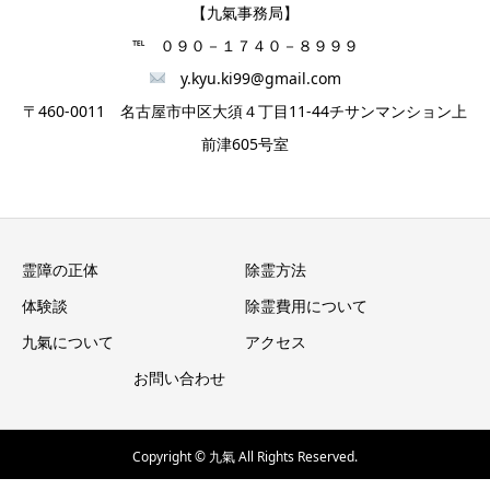
【九氣事務局】
℡ ０９０－１７４０－８９９９
y.kyu.ki99@gmail.com
〒460-0011 名古屋市中区大須４丁目11-44チサンマンション上
前津605号室
霊障の正体
除霊方法
体験談
除霊費用について
九氣について
アクセス
お問い合わせ
Copyright © 九氣 All Rights Reserved.
メール
電話