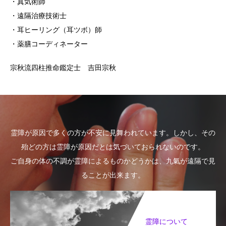
・真気術師
・遠隔治療技術士
・耳ヒーリング（耳ツボ）師
・薬膳コーディネーター
宗秋流四柱推命鑑定士 吉田宗秋
霊障が原因で多くの方が不安に見舞われています。しかし、その
殆どの方は霊障が原因だとは気づいておられないのです。
ご自身の体の不調が霊障によるものかどうかは、九氣が遠隔で見
ることが出来ます。
霊障について