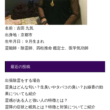
名前：吉田 九気
出身地：京都市
生年月日：９月生まれ
霊能師・除霊師、四柱推命 鑑定士、医学気功師
最近の投稿
出張除霊をする場合
霊臭はどんな匂い？生臭いやタバコの臭い？お線香の効
果についても紹介
霊感がある人と強い人の特徴とは？
霊障の症状と眠気とは？特徴と対策についてご紹介