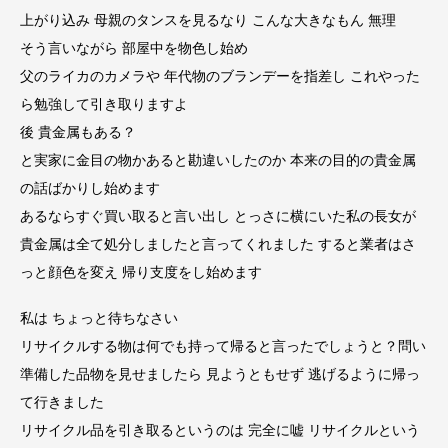
上がり込み 母親のタンスを見るなり こんな大きなもん 無理
そう言いながら 部屋中を物色し始め
父のライカのカメラや 年代物のブランデーを指差し これやった
ら勉強して引き取りますよ
後 貴金属もある？
と実家に金目の物かあると勘違いしたのか 本来の目的の貴金属
の話ばかりし始めます
あるならすぐ買い取ると言い出し とっさに横にいた私の長女が
貴金属は全て処分しましたと言ってくれました すると業者はさ
っと顔色を変え 帰り支度をし始めます
私は ちょっと待ちなさい
リサイクルする物は何でも持って帰ると言ったでしょうと？問い
準備した品物を見せましたら 見ようともせず 逃げるように帰っ
て行きました
リサイクル品を引き取るというのは 完全に嘘 リサイクルという