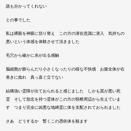
誰も分かってくれない
との事でした
私は裸眼を神眼に切り替え この方の潜在意識に潜入 気持ちの
悪いという体感を体験させて頂きました
毛穴から確かに糸が出る感触
脳細胞が膨らんだり小さくなったりの様な不快感 お腹全体が右
巻きに捻れ 真っ直ぐ立てない
結構強い霊障が出ておられると感じました しかも質が悪い死
霊 そして怨念を持つ霊体がこの方の頸椎周辺から生えていま
す つまり完全に凶悪な地縛霊に体を支配されておられました
さあ どうするか 暫くこの憑依体を観ます