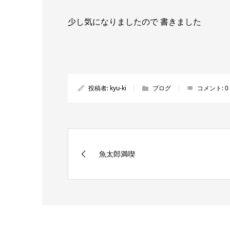
少し気になりましたので 書きました
投稿者:
kyu-ki
ブログ
コメント:
0
魚太郎満喫