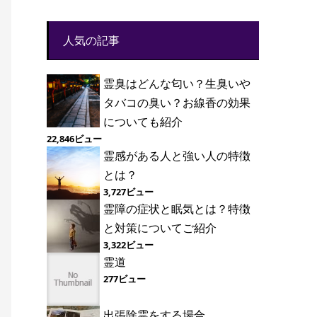
人気の記事
霊臭はどんな匂い？生臭いや
タバコの臭い？お線香の効果
についても紹介
22,846ビュー
霊感がある人と強い人の特徴
とは？
3,727ビュー
霊障の症状と眠気とは？特徴
と対策についてご紹介
3,322ビュー
霊道
277ビュー
出張除霊をする場合