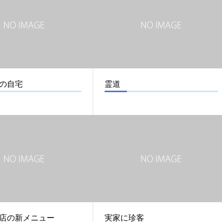
の自宅
霊道
店の新メニュー
実家に珍客