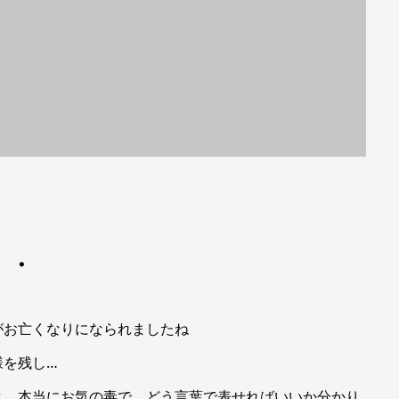
・・
がお亡くなりになられましたね
様を残し…
と 本当にお気の毒で どう言葉で表せればいいか分かり