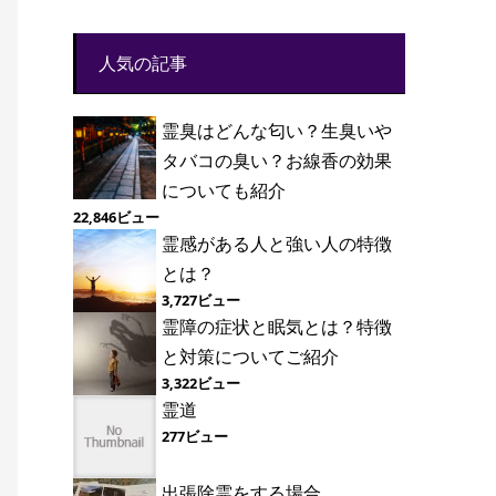
人気の記事
霊臭はどんな匂い？生臭いや
タバコの臭い？お線香の効果
についても紹介
22,846ビュー
霊感がある人と強い人の特徴
とは？
3,727ビュー
霊障の症状と眠気とは？特徴
と対策についてご紹介
3,322ビュー
霊道
277ビュー
出張除霊をする場合